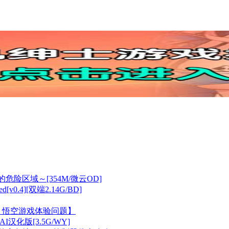
危险区域～[354M/微云OD]
v0.4][双端2.14G/BD]
：悟空游戏体验问题】
4AI汉化版[3.5G/WY]