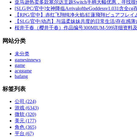
亚马逊热卖多款塞尔达主题Switch手柄大幅优惠，寻找很佳
[SLG/PC/官中]女神降临ArrivaloftheGoddessv1.031含全
【RPG/官中】赤红飞翔纯净火焰/紅蓮飛翔ピュアフレイム
【SLG/官中/动态】与温柔妹妹共度的日常生活/存在感薄い
桜井千春（樱井千春）作品编号300MIUM-599详细资料
网站分类
未分类
gamesinnews
game
acggame
bafang
标签列表
公司
(224)
游戏
(6343)
微软
(320)
美元
(177)
角色
(365)
平台
(67)