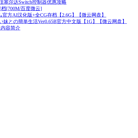
塞尔达Switch控制器优惠攻略
cg存档[700M/百度微云]
官方AI汉化版+全CG存档【2.6G】【微云网盘】
妹との簡単生活Ver0.65B官方中文版【1G】【微云网盘】
及内容简介