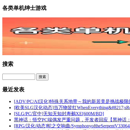
各类单机绅士游戏
搜索
最近发表
[ADV/PC/AI汉化]特殊关系地带～我的新居竟是挑战极限的
[欧美SLG汉化动态]当万物皆红WhenEverything&#8217;sRed[
[SLG/PC/官中]无知无知封寿鵺XE[600M/BD]
黑神话：悟空PC端偶发严重问题，开发者回应【黑神话
[RPG/汉化/动态]蛇之交响曲/SymphonyoftheSerpentV3306