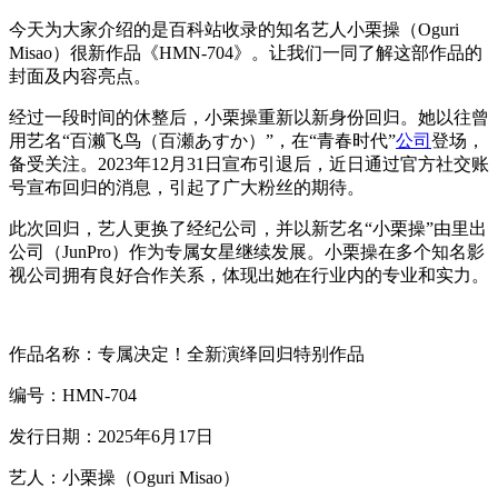
今天为大家介绍的是百科站收录的知名艺人小栗操（Oguri
Misao）很新作品《HMN-704》。让我们一同了解这部作品的
封面及内容亮点。
经过一段时间的休整后，小栗操重新以新身份回归。她以往曾
用艺名“百濑飞鸟（百瀬あすか）”，在“青春时代”
公司
登场，
备受关注。2023年12月31日宣布引退后，近日通过官方社交账
号宣布回归的消息，引起了广大粉丝的期待。
此次回归，艺人更换了经纪公司，并以新艺名“小栗操”由里出
公司（JunPro）作为专属女星继续发展。小栗操在多个知名影
视公司拥有良好合作关系，体现出她在行业内的专业和实力。
作品名称：专属决定！全新演绎回归特别作品
编号：HMN-704
发行日期：2025年6月17日
艺人：小栗操（Oguri Misao）