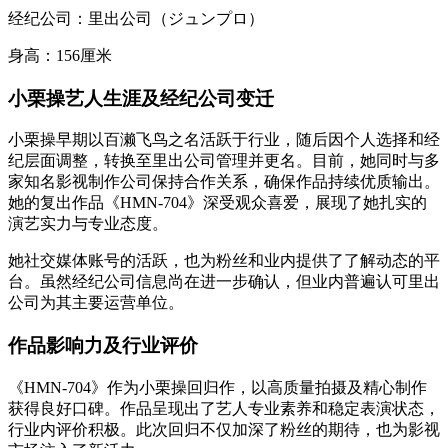
经纪公司：里出公司（ジュンプロ）
身高：156厘米
小栗操艺人生涯及经纪公司变迁
小栗操早期以百濑飞鸟之名活跃于行业，随后因个人选择和经
纪层面调整，转换至里出公司管理并更名。目前，她同时与多
家知名影视制作公司保持合作关系，确保作品持续优质输出。
她的复出作品《HMN-704》深受观众喜爱，展现了她扎实的
演艺实力与专业态度。
她社交媒体账号的活跃，也为粉丝和业内提供了了解动态的平
台。虽然经纪公司信息尚在进一步确认，但业内普遍认可里出
公司为其主要运营单位。
作品影响力及行业评价
《HMN-704》作为小栗操回归作，以高质量拍摄及精心制作
获得良好口碑。作品呈现出了艺人专业素养和稳定表演状态，
行业内评价积极。此次回归不仅加深了粉丝的期待，也为影视