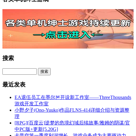
搜索
最近发表
EA退伍员工在墨尔본开设新工作室——ThreeThousands
游戏开发工作室
小野夕子(Ono-Yuuko)作品FLNS-414详细介绍与资源整
理
[RPG][百度云]逆梦的危境幻域后续故事/雅姆的阴谋/官
中PC版+更新[5.20G]
卡普空第一季度利润增长，游戏业务成为主要驱动力