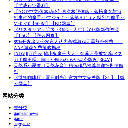
【游戏行业盈利】
【ACT/中文/像素动态】真意极限体验～落榜魔女与特
别事件的魔手～/マジイキ～落第まじょと特別な魔手～
Ver0.310【500M】【BD网盘】
《リスタリア：阶级・领地・人生》汉化版新作资源
【1.5G】【微云网盘】
89%开发者大会发言人认为高端游戏无需额外付费——
AAA游戏免费策略揭秘
[ADV][百度云]雌小鬼魔王大人：饲养还是被饲养/メス
ガキ魔王様：飼うか飼われるか/动态版PC[364M]
天然系小恶魔《天然花音》精选作品推荐与详细剧情解
析
《微笑咖啡厅：夏日时光》官方中文完整版【8G】【微
云网盘】
网站分类
未分类
gamesinnews
game
acggame