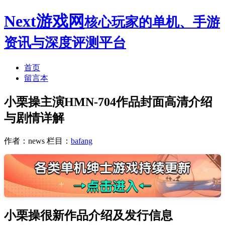
Next游戏网
核心玩家的单机、手游
资讯与深度评测平台
首页
留言本
小栗操主演HMN-704作品封面高清介绍
与剧情详解
作者：news
栏目：
bafang
小栗操很新作品介绍及发行信息