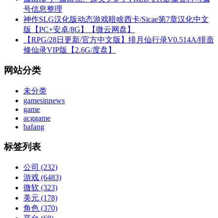
号信息整理
神作SLG汉化版动态游戏暗啥西卡/Sicae第7章汉化中文
版【PC+安卓/8G】【微云网盘】
【RPG/28日更新/官方中文版】绯月仙行录V0.514A/绯啬
修仙录VIP版【2.6G/度盘】
网站分类
未分类
gamesinnews
game
acggame
bafang
标签列表
公司
(232)
游戏
(6483)
微软
(323)
美元
(178)
角色
(370)