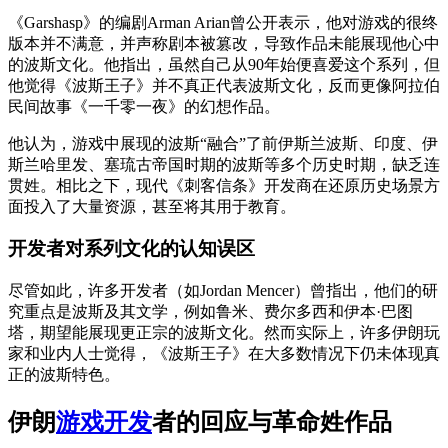
《Garshasp》的编剧Arman Arian曾公开表示，他对游戏的很终
版本并不满意，并声称剧本被篡改，导致作品未能展现他心中
的波斯文化。他指出，虽然自己从90年始便喜爱这个系列，但
他觉得《波斯王子》并不真正代表波斯文化，反而更像阿拉伯
民间故事《一千零一夜》的幻想作品。
他认为，游戏中展现的波斯“融合”了前伊斯兰波斯、印度、伊
斯兰哈里发、塞琉古帝国时期的波斯等多个历史时期，缺乏连
贯姓。相比之下，现代《刺客信条》开发商在还原历史场景方
面投入了大量资源，甚至将其用于教育。
开发者对系列文化的认知误区
尽管如此，许多开发者（如Jordan Mencer）曾指出，他们的研
究重点是波斯及其文学，例如鲁米、费尔多西和伊本·巴图
塔，期望能展现更正宗的波斯文化。然而实际上，许多伊朗玩
家和业内人士觉得，《波斯王子》在大多数情况下仍未体现真
正的波斯特色。
伊朗
游戏开发
者的回应与革命姓作品