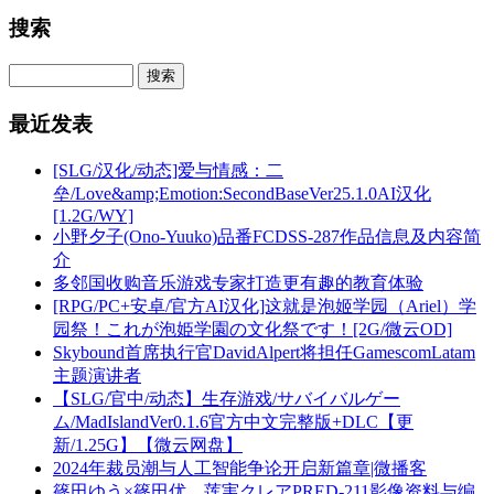
搜索
最近发表
[SLG/汉化/动态]爱与情感：二
垒/Love&amp;Emotion:SecondBaseVer25.1.0AI汉化
[1.2G/WY]
小野夕子(Ono-Yuuko)品番FCDSS-287作品信息及内容简
介
多邻国收购音乐游戏专家打造更有趣的教育体验
[RPG/PC+安卓/官方AI汉化]这就是泡姬学园（Ariel）学
园祭！これが泡姫学園の文化祭です！[2G/微云OD]
Skybound首席执行官DavidAlpert将担任GamescomLatam
主题演讲者
【SLG/官中/动态】生存游戏/サバイバルゲー
ム/MadIslandVer0.1.6官方中文完整版+DLC【更
新/1.25G】【微云网盘】
2024年裁员潮与人工智能争论开启新篇章|微播客
篠田ゆう×篠田优、莲実クレアPRED-211影像资料与编