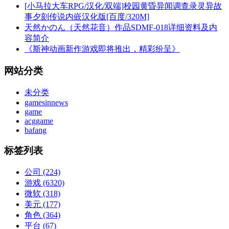
[小马拉大车RPG/汉化/双端]校园黄昏异闻调查录灵异故
事夕刻传说内嵌汉化版[百度/320M]
天然かのん（天然花音）作品SDMF-018详细资料及内
容简介
《斯神动画新作游戏即将推出，精彩纷呈》
网站分类
未分类
gamesinnews
game
acggame
bafang
标签列表
公司
(224)
游戏
(6320)
微软
(318)
美元
(177)
角色
(364)
平台
(67)