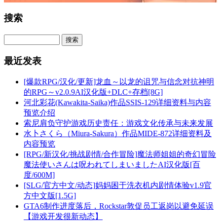
搜索
最近发表
[爆款RPG/汉化/更新]龙血～以龙的诅咒与信念对抗神明
的RPG～v2.0.9AI汉化版+DLC+存档[8G]
河北彩花(Kawakita-Saika)作品SSIS-129详细资料与内容
预览介绍
索尼肩负守护游戏历史责任：游戏文化传承与未来发展
水卜さくら（Miura-Sakura）作品MIDE-872详细资料及
内容预览
[RPG/新汉化/挑战剧情/合作冒险]魔法师姐姐的奇幻冒险
魔法使いさんは呪われてしまいましたAI汉化版[百
度/600M]
[SLG/官方中文/动态]妈妈困于洗衣机内剧情体验v1.9官
方中文版[1.5G]
GTA6制作进度落后，Rockstar敦促员工返岗以避免延误
【游戏开发很新动态】