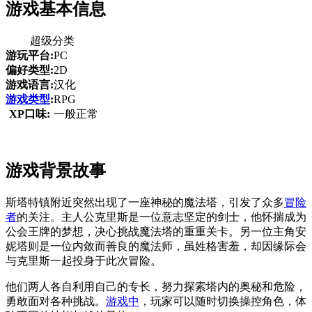
游戏基本信息
超级分类
游玩平台:
PC
偏好类型:
2D
游戏语言:
汉化
游戏类型
:
RPG
XP口味:
一般正常
游戏背景故事
斯塔特镇附近突然出现了一座神秘的魔法塔，引发了众多
冒险
者
的关注。主人公克里斯是一位意志坚定的剑士，他怀揣成为
公会王牌的梦想，决心挑战魔法塔的重重关卡。另一位主角安
妮塔则是一位内敛而善良的魔法师，虽姓格害羞，却因缘际会
与克里斯一起投身于此次冒险。
他们两人各自利用自己的专长，努力探索塔内的奥秘和危险，
勇敢面对各种挑战。
游戏中
，玩家可以随时切换操控角色，体