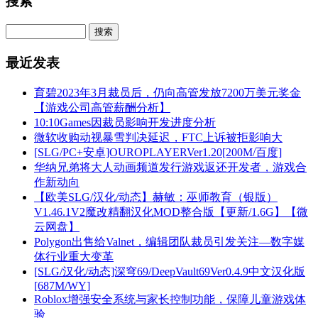
搜索
最近发表
育碧2023年3月裁员后，仍向高管发放7200万美元奖金
【游戏公司高管薪酬分析】
10:10Games因裁员影响开发进度分析
微软收购动视暴雪判决延迟，FTC上诉被拒影响大
[SLG/PC+安卓]OUROPLAYERVer1.20[200M/百度]
华纳兄弟将大人动画频道发行游戏返还开发者，游戏合
作新动向
【欧美SLG/汉化/动态】赫敏：巫师教育（银版）
V1.46.1V2魔改精翻汉化MOD整合版【更新/1.6G】【微
云网盘】
Polygon出售给Valnet，编辑团队裁员引发关注—数字媒
体行业重大变革
[SLG/汉化/动态]深穹69/DeepVault69Ver0.4.9中文汉化版
[687M/WY]
Roblox增强安全系统与家长控制功能，保障儿童游戏体
验