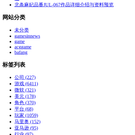
北条麻妃品番JUL-067作品详细介绍与资料预览
网站分类
未分类
gamesinnews
game
acggame
bafang
标签列表
公司
(227)
游戏
(6411)
微软
(321)
美元
(178)
角色
(370)
平台
(68)
玩家
(1059)
马里奥
(152)
亚马逊
(95)
行业
(97)