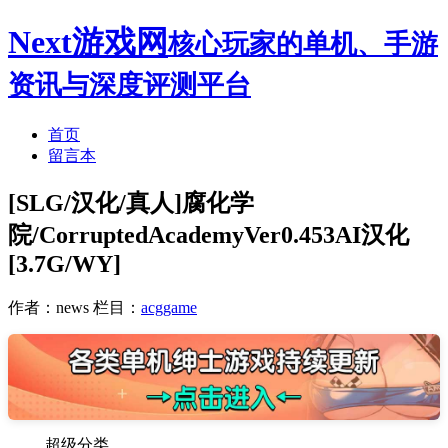
Next游戏网
核心玩家的单机、手游
资讯与深度评测平台
首页
留言本
[SLG/汉化/真人]腐化学
院/CorruptedAcademyVer0.453AI汉化
[3.7G/WY]
作者：news
栏目：
acggame
超级分类