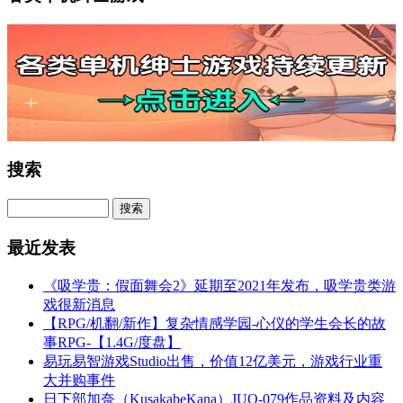
搜索
最近发表
《吸学贵：假面舞会2》延期至2021年发布，吸学贵类游
戏很新消息
【RPG/机翻/新作】复杂情感学园-心仪的学生会长的故
事RPG-【1.4G/度盘】
易玩易智游戏Studio出售，价值12亿美元，游戏行业重
大并购事件
日下部加奈（KusakabeKana）JUQ-079作品资料及内容