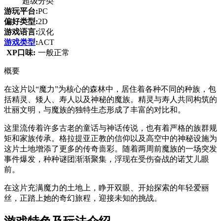
超级分类
游玩平台:
PC
偏好类型:
2D
游戏语言:
汉化
游戏类型
:
ACT
XP口味:
一般正常
概要
在这片以“魔力”为核心的森林中，居住着各种不同的种族，包
括精灵、矮人、寿人以及神秘的魔族。精灵与寿人共同构筑的
壮丽文明，与魔族的独特生态形成了丰富的对比和。
这里流传着许多古老的童话与神话传说，也有着严格的族群规
矩和家族传承。格拉提亚正教的信仰以及高空中的神秘设施为
这片土地增添了更多的传奇啬彩。随着两周前魔族的一场突发
事件爆发，种种谜团渐渐聚集，浮现在受伤奋战的诺艾儿眼
前。
在这片充满魔力的土地上，睁开双眼、开始探索的年轻爱丽
丝，正踏上她的奇幻旅程，迎接未知的挑战。