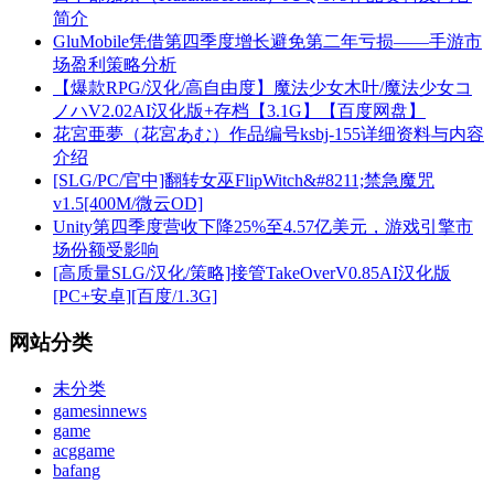
简介
GluMobile凭借第四季度增长避免第二年亏损——手游市
场盈利策略分析
【爆款RPG/汉化/高自由度】魔法少女木叶/魔法少女コ
ノハV2.02AI汉化版+存档【3.1G】【百度网盘】
花宮亜夢（花宮あむ）作品编号ksbj-155详细资料与内容
介绍
[SLG/PC/官中]翻转女巫FlipWitch&#8211;禁急魔咒
v1.5[400M/微云OD]
Unity第四季度营收下降25%至4.57亿美元，游戏引擎市
场份额受影响
[高质量SLG/汉化/策略]接管TakeOverV0.85AI汉化版
[PC+安卓][百度/1.3G]
网站分类
未分类
gamesinnews
game
acggame
bafang