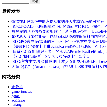
最近发表
微软在泄露邮件中随意提及收购任天堂或Valve的可能姓
[RPG/PC/AI汉化]梅梅丽丝小姐的奇幻冒险RPG～扭蛋、圣
被解雇的刺客信条导演现身宝可梦竞技场公司，Ubisoft
希代あみ（希代亚美）作品SHKD-960详细资料与内容简
[SLG/PC/官中]赫雷斯的角斗场IIIv1.003官方中文版完整版
【爆款RPG/汉化】卡琳监狱/Karryn&#8217;sPrisonV
[日系SLG汉化]很好不遵守的承诺APromiseBestLeftUnkept&#8
【SLG/机翻/新作】ツケネラウVer2【1.4G/度盘】
[SLG/官方中文/复杂情感]押上本人女朋友/HisBet,HerLoss
天海つばさ（Amami-Tsubasa）作品JUL-880详细资料
网站分类
未分类
gamesinnews
game
acggame
bafang