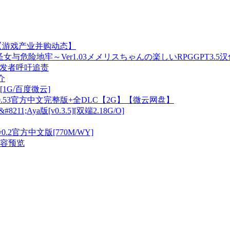
【游戏产业并购动态】
女与危险地牢～Ver1.03メメリスちゃんの楽しいRPGGPT3.5汉化
开发者呼吁追责
介
[1G/百度微云]
er1.3.0.53官方中文完整版+全DLC【2G】【微云网盘】
211;Aya版[v0.3.5][双端2.18G/O]
v0.2官方中文版[770M/WY]
及内容预览