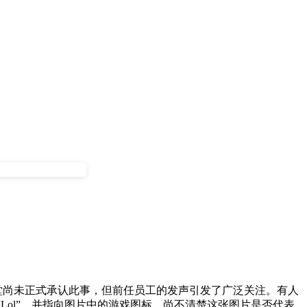
天堂尚未正式承认此事，但前任员工的发声引发了广泛关注。有人
mer”发帖称：“Lol”，并指向图片中的游戏图标。尚不清楚这张图片是否代表