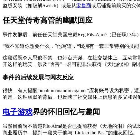
盗版安装（如破解Switch）或是从
零售商
或店铺提前购买的实
任天堂传奇高管的幽默回应
事件发酵后，前任任天堂美国总裁Reg Fils-Aimé（已任职13年
“我不知道你想要什么，”他写道，“我拥有一套非常特别的技
这段话既令人忍俊不禁，也带点荒诞。在社交媒体上，互动常常意味深长，
开这样的玩笑，涉及“啥害”一名可能非法获得《天地的泪》副
事件的后续发展与网友反应
很快，有人提醒“imahumanandimagamer”应将账号设
的是，这种幽默的背后，也反映了社交媒体上信息的多义和误
电子游戏
界的怀旧回忆与趣闻
虽然目前尚不清楚Fils-Aimé是否已提前获得《天地的泪
商业履历中，提到一段关于他与“Link to the Past”的难忘回忆。