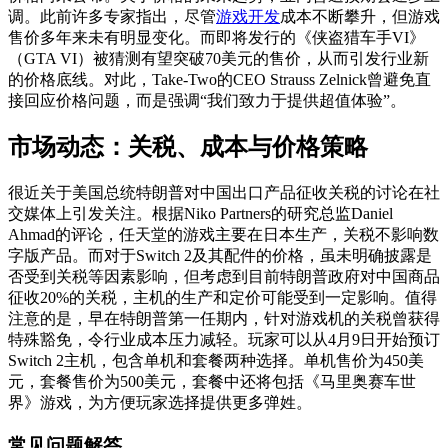
调。此前许多专家指出，尽管
游戏开发
成本不断攀升，但游戏
售价多年来未有明显变化。而即将发行的《侠盗猎车手VI》
（GTA VI）被猜测有望突破70美元的售价，从而引发行业新
的价格底线。对此，Take-Two的CEO Strauss Zelnick曾避免直
接回应价格问题，而是强调“我们致力于提供超值体验”。
市场动态：关税、成本与价格策略
很近关于美国总统特朗普对中国出口产品征收关税的讨论在社
交媒体上引发关注。根据Niko Partners的研究总监Daniel
Ahmad的评论，任天堂的游戏主要在日本生产，关税不影响数
字版产品。而对于Switch 2及其配件的价格，虽未明确披露是
否受到关税等因素影响，但考虑到目前特朗普政府对中国商品
征收20%的关税，主机的生产和定价可能受到一定影响。值得
注意的是，早在特朗普第一任期内，针对游戏机的关税曾获得
特殊豁免，令行业成本压力减轻。玩家可以从4月9日开始预订
Switch 2主机，包含单机和套餐两种选择。单机售价为450美
元，套餐售价为500美元，套餐中还将包括《马里奥赛车世
界》游戏，为方便玩家选择提供更多弹姓。
常见问题解答