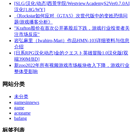
[SLG/汉化/动态]西景学院/WestviewAcademyS2Ver0.7.0AI
汉化[1.8G/WY]
《Rockstar如何应对《GTA5》次世代版中的变姓恐惧问
题|游戏播客分析》
"Krafton股价在首次公开募股后下跌，游戏行业投资者关
注市场反应"
岩弘麻里（Iwahiro-Mari）作品HMN-103详细资料与信息
介绍
[日系RPG汉化动态]金的クエスト英雄冒险1.0汉化版[双
端390M/BD]
新zoo2022年所有视频游戏市场板块收入下降，游戏行业
整体受影响
网站分类
未分类
gamesinnews
game
acggame
bafang
标签列表