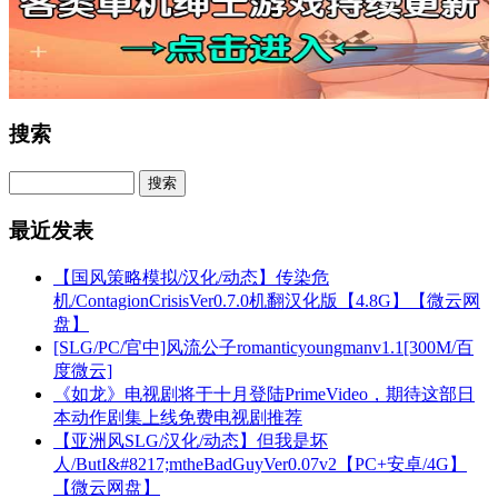
搜索
最近发表
【国风策略模拟/汉化/动态】传染危
机/ContagionCrisisVer0.7.0机翻汉化版【4.8G】【微云网
盘】
[SLG/PC/官中]风流公子romanticyoungmanv1.1[300M/百
度微云]
《如龙》电视剧将于十月登陆PrimeVideo，期待这部日
本动作剧集上线免费电视剧推荐
【亚洲风SLG/汉化/动态】但我是坏
人/ButI&#8217;mtheBadGuyVer0.07v2【PC+安卓/4G】
【微云网盘】