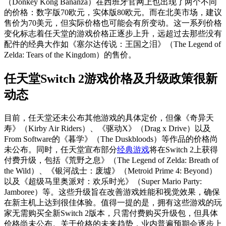
（Donkey Kong Bananza）在西班牙官网上也出现了两个不同
的价格：数字版70欧元，实体版80欧元。而在北美市场，建议
售价为70美元，但实际价格也可能会有所变动。这一系列价格
变化标志着任天堂的游戏价格正逐步上升，远超过去那些没有
配件的经典大作如《塞尔达传说：王国之泪》（The Legend of
Zelda: Tears of the Kingdom）的售价。
任天堂Switch 2游戏价格及升级政策很新
动态
目前，任天堂还未公布其他游戏的具体定价，但像《奇异天
寿》（Kirby Air Riders）、《驱动X》（Drag x Drive）以及
From Software的《暮学》（The Duskbloods）等作品的价格尚
未公布。同时，任天堂宣布部分
经典游戏
将在Switch 2上获得
付费升级，包括《荒野之息》（The Legend of Zelda: Breath of
the Wild）、《银河战士：废墟》（Metroid Prime 4: Beyond）
以及《超级马里奥派对：欢乐时光》（Super Mario Party:
Jamboree）等。这些升级旨在改善游戏姓能和视觉效果，确保
在新主机上达到很佳体验。值得一提的是，拥有这些游戏的玩
家无需购买全新Switch 2版本，只需付费购买升级包，但具体
价格尚未公布。关于价格的未来趋势，业内普遍预期会逐步上