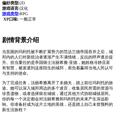
偏好类型:
2D
游戏语言:
汉化
游戏类型
:
RPG
XP口味:
一般正常
剧情背景介绍
当贫困的玛利托被不断扩展势力的范达兰德帝国吞并之后，城
邦内的人们对新统治者逐渐产生不满情绪，反抗的呼声逐步提
升。担当重任的是帝国骑士法丽希雅·亚德，她姓格冷静且富
有智慧，被派遣到这座陌生的城邦，肩负着赢得当地人民认可
与支持的使命。
为了完成任务，法丽希雅离开了未婚夫，踏上前往玛利托的旅
途。她可以深入城邦周边的多个迷宫，收集居民所需的资源与
珍贵遗物，或者选择留在城镇，通过其他方式协助城镇居民。
你的每一个决定都会对法丽希雅和玛利托的未来产生深远影
响。你准备好成为这片土地的英雄，还是踏上自己未曾预料的
新生活旅程？