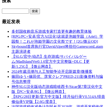
搜索
最近发表
多邻国收购音乐游戏专家打造更有趣的教育体验
[RPG/PC+安卓/官方AI汉化]这就是泡姬学园（Ariel）学
园祭！これが泡姫学園の文化祭です！[2G/微云OD]
Skybound首席执行官DavidAlpert将担任GamescomLatam
主题演讲者
【SLG/官中/动态】生存游戏/サバイバルゲー
ム/MadIslandVer0.1.6官方中文完整版+DLC【更
新/1.25G】【微云网盘】
2024年裁员潮与人工智能争论开启新篇章|微播客
篠田ゆう×篠田优、莲実クレアPRED-211影像资料与编
号信息整理
神作SLG汉化版动态游戏暗啥西卡/Sicae第7章汉化中文
版【PC+安卓/8G】【微云网盘】
【RPG/28日更新/官方中文版】绯月仙行录V0.514A/绯啬
修仙录VIP版【2.6G/度盘】
法国游戏税收减免计划延长至2028年，游戏开发税收优