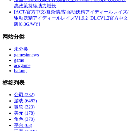
惠政策持续助力增长
[ACT/官方中文/复杂情感]驱动妖精アイディールレイズ/
駆动妖精アイディールレイズV1.9.2+DLCV1.2官方中文
版[8.3G/WY]
网站分类
未分类
gamesinnews
game
acggame
bafang
标签列表
公司
(232)
游戏
(6482)
微软
(323)
美元
(178)
角色
(370)
平台
(68)