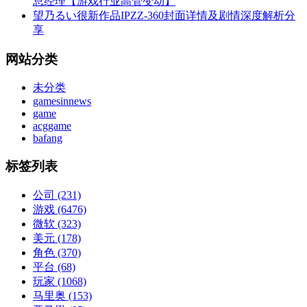
总经理【游戏行业高管变动】
望乃るい很新作品IPZZ-360封面详情及剧情深度解析分
享
网站分类
未分类
gamesinnews
game
acggame
bafang
标签列表
公司
(231)
游戏
(6476)
微软
(323)
美元
(178)
角色
(370)
平台
(68)
玩家
(1068)
马里奥
(153)