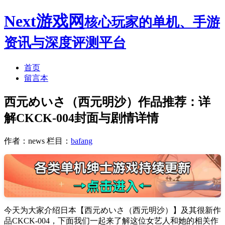
Next游戏网
核心玩家的单机、手游
资讯与深度评测平台
首页
留言本
西元めいさ（西元明沙）作品推荐：详
解CKCK-004封面与剧情详情
作者：news
栏目：
bafang
今天为大家介绍日本【西元めいさ（西元明沙）】及其很新作
品CKCK-004，下面我们一起来了解这位女艺人和她的相关作