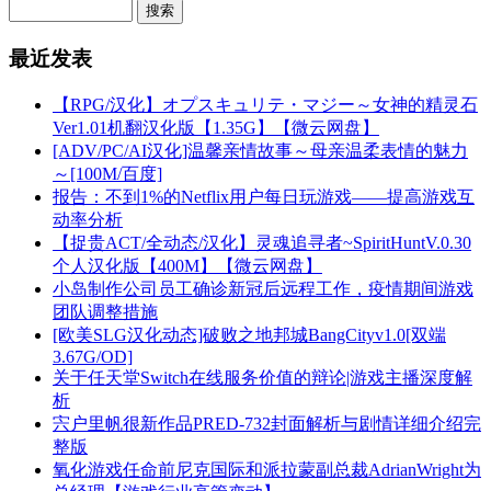
最近发表
【RPG/汉化】オプスキュリテ・マジー～女神的精灵石
Ver1.01机翻汉化版【1.35G】【微云网盘】
[ADV/PC/AI汉化]温馨亲情故事～母亲温柔表情的魅力
～[100M/百度]
报告：不到1%的Netflix用户每日玩游戏——提高游戏互
动率分析
【捉贵ACT/全动态/汉化】灵魂追寻者~SpiritHuntV.0.30
个人汉化版【400M】【微云网盘】
小岛制作公司员工确诊新冠后远程工作，疫情期间游戏
团队调整措施
[欧美SLG汉化动态]破败之地邦城BangCityv1.0[双端
3.67G/OD]
关于任天堂Switch在线服务价值的辩论|游戏主播深度解
析
宍户里帆很新作品PRED-732封面解析与剧情详细介绍完
整版
氧化游戏任命前尼克国际和派拉蒙副总裁AdrianWright为