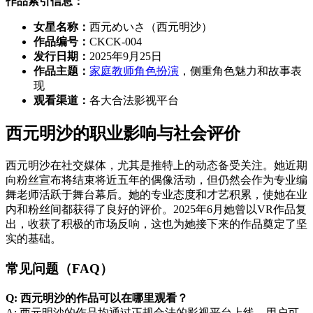
作品索引信息：
女星名称：
西元めいさ（西元明沙）
作品编号：
CKCK-004
发行日期：
2025年9月25日
作品主题：
家庭教师
角色扮演
，侧重角色魅力和故事表
现
观看渠道：
各大合法影视平台
西元明沙的职业影响与社会评价
西元明沙在社交媒体，尤其是推特上的动态备受关注。她近期
向粉丝宣布将结束将近五年的偶像活动，但仍然会作为专业编
舞老师活跃于舞台幕后。她的专业态度和才艺积累，使她在业
内和粉丝间都获得了良好的评价。2025年6月她曾以VR作品复
出，收获了积极的市场反响，这也为她接下来的作品奠定了坚
实的基础。
常见问题（FAQ）
Q: 西元明沙的作品可以在哪里观看？
A: 西元明沙的作品均通过正规合法的影视平台上线，用户可