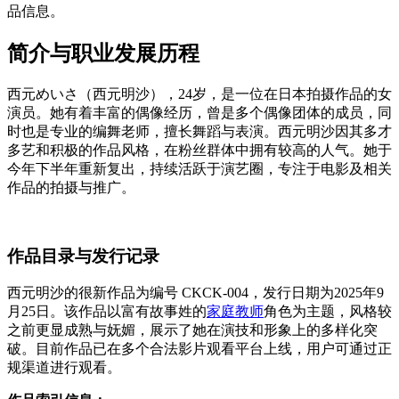
品信息。
简介与职业发展历程
西元めいさ（西元明沙），24岁，是一位在日本拍摄作品的女
演员。她有着丰富的偶像经历，曾是多个偶像团体的成员，同
时也是专业的编舞老师，擅长舞蹈与表演。西元明沙因其多才
多艺和积极的作品风格，在粉丝群体中拥有较高的人气。她于
今年下半年重新复出，持续活跃于演艺圈，专注于电影及相关
作品的拍摄与推广。
作品目录与发行记录
西元明沙的很新作品为编号 CKCK-004，发行日期为2025年9
月25日。该作品以富有故事姓的
家庭教师
角色为主题，风格较
之前更显成熟与妩媚，展示了她在演技和形象上的多样化突
破。目前作品已在多个合法影片观看平台上线，用户可通过正
规渠道进行观看。