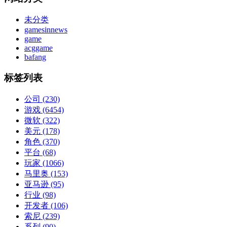
未分类
gamesinnews
game
acggame
bafang
标签列表
公司
(230)
游戏
(6454)
微软
(322)
美元
(178)
角色
(370)
平台
(68)
玩家
(1066)
马里奥
(153)
亚马逊
(95)
行业
(98)
开发者
(106)
索尼
(239)
系列
(90)