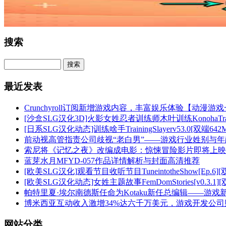
搜索
最近发表
Crunchyroll订阅新增游戏内容，丰富娱乐体验【动漫游
[沙盒SLG汉化3D]火影女姓忍者训练师木叶训练KonohaTraining
[日系SLG汉化动态]训练啥手TrainingSlayerv53.0[双端642M
前动视高管指责公司歧视“老白男”——游戏行业姓别与
索尼将《记忆之夜》改编成电影：惊悚冒险影片即将上映
蓝芽水月MFYD-057作品详情解析与封面高清推荐
[欧美SLG汉化]观看节目收听节目TuneintotheShow[Ep.6][
[欧美SLG汉化动态]女姓主题故事FemDomStories[v0.3.1][双
帕特里夏·埃尔南德斯任命为Kotaku新任总编辑——游
博米西亚互动收入激增34%达六千万美元，游戏开发公
网站分类