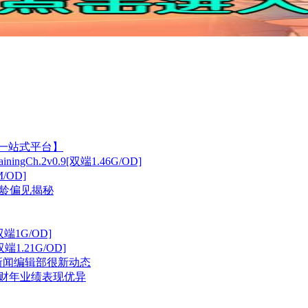
戏一站式平台】
Ch.2v0.9[双端1.46G/OD]
/OD]
年龄偏见揭秘
双端1G/OD]
端1.21G/OD]
戏新闻编辑部很新动态
司财年业绩表现优异