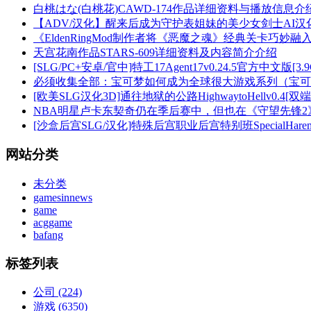
白桃はな(白桃花)CAWD-174作品详细资料与播放信息介
【ADV/汉化】醒来后成为守护表姐妹的美少女剑士AI汉
《EldenRingMod制作者将《恶魔之魂》经典关卡巧妙融
天宫花南作品STARS-609详细资料及内容简介介绍
[SLG/PC+安卓/官中]特工17Agent17v0.24.5官方中文版[3.
必须收集全部：宝可梦如何成为全球很大游戏系列（宝可
[欧美SLG汉化3D]通往地狱的公路HighwaytoHellv0.4[双端3
NBA明星卢卡东契奇仍在季后赛中，但也在《守望先锋2
[沙盒后宫SLG/汉化]特殊后宫职业后宫特别班SpecialHaremCla
网站分类
未分类
gamesinnews
game
acggame
bafang
标签列表
公司
(224)
游戏
(6350)