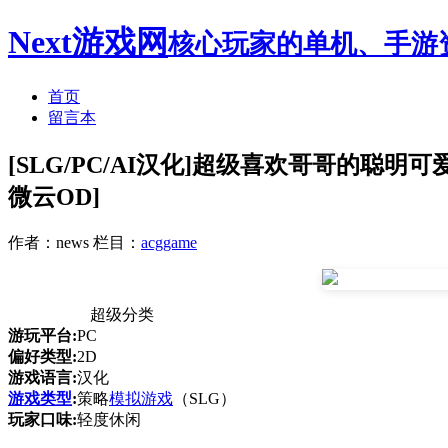
Next游戏网
核心玩家的单机、手游
首页
留言本
[SLG/PC/AI汉化]超级喜欢哥哥的聪
微云OD]
作者：news
栏目：
acggame
超级分类
游玩平台:
PC
偏好类型:
2D
游戏语言:
汉化
游戏类型
:
策略
模拟游戏
（SLG）
玩家口味:
轻度休闲