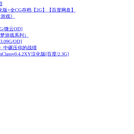
绍
化版+全CG存档【2G】【百度网盘】
入游戏》
9G/微云OD]
梦游戏系列）
.09G/OD]
》中碾压你的战绩
ssv0.4.2XY汉化版[百度/2.3G]