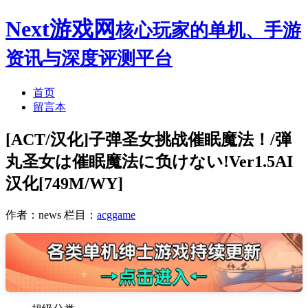
Next游戏网
核心玩家的单机、手游
资讯与深度评测平台
首页
留言本
[ACT/汉化]子弹圣女挑战催眠魔法！/弾
丸圣女は催眠魔法に负けない!Ver1.5AI
汉化[749M/WY]
作者：news
栏目：
acggame