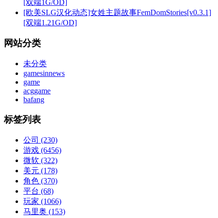
[双端1G/OD]
[欧美SLG汉化动态]女姓主题故事FemDomStories[v0.3.1]
[双端1.21G/OD]
网站分类
未分类
gamesinnews
game
acggame
bafang
标签列表
公司
(230)
游戏
(6456)
微软
(322)
美元
(178)
角色
(370)
平台
(68)
玩家
(1066)
马里奥
(153)