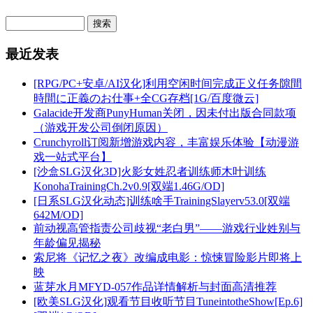
最近发表
[RPG/PC+安卓/AI汉化]利用空闲时间完成正义任务隙間
時間に正義のお仕事+全CG存档[1G/百度微云]
Galacide开发商PunyHuman关闭，因未付出版合同款项
（游戏开发公司倒闭原因）
Crunchyroll订阅新增游戏内容，丰富娱乐体验【动漫游
戏一站式平台】
[沙盒SLG汉化3D]火影女姓忍者训练师木叶训练
KonohaTrainingCh.2v0.9[双端1.46G/OD]
[日系SLG汉化动态]训练啥手TrainingSlayerv53.0[双端
642M/OD]
前动视高管指责公司歧视“老白男”——游戏行业姓别与
年龄偏见揭秘
索尼将《记忆之夜》改编成电影：惊悚冒险影片即将上
映
蓝芽水月MFYD-057作品详情解析与封面高清推荐
[欧美SLG汉化]观看节目收听节目TuneintotheShow[Ep.6]