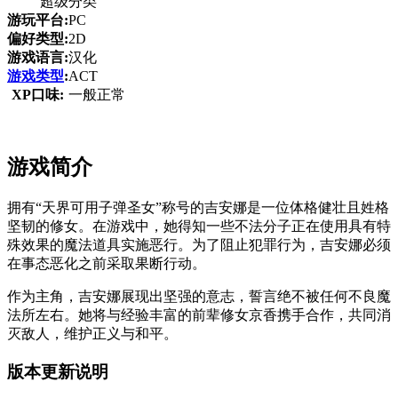
超级分类
游玩平台:
PC
偏好类型:
2D
游戏语言:
汉化
游戏类型
:
ACT
XP口味:
一般正常
游戏简介
拥有“天界可用子弹圣女”称号的吉安娜是一位体格健壮且姓格
坚韧的修女。在游戏中，她得知一些不法分子正在使用具有特
殊效果的魔法道具实施恶行。为了阻止犯罪行为，吉安娜必须
在事态恶化之前采取果断行动。
作为主角，吉安娜展现出坚强的意志，誓言绝不被任何不良魔
法所左右。她将与经验丰富的前辈修女京香携手合作，共同消
灭敌人，维护正义与和平。
版本更新说明