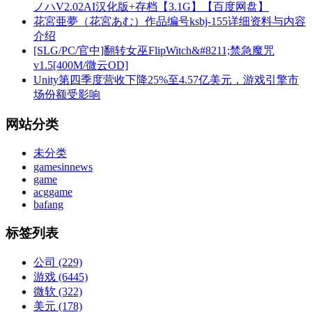
ノハV2.02AI汉化版+存档【3.1G】【百度网盘】
花宮亜夢（花宮あむ）作品编号ksbj-155详细资料与内容
介绍
[SLG/PC/官中]翻转女巫FlipWitch&#8211;禁急魔咒
v1.5[400M/微云OD]
Unity第四季度营收下降25%至4.57亿美元，游戏引擎市
场份额受影响
网站分类
未分类
gamesinnews
game
acggame
bafang
标签列表
公司
(229)
游戏
(6445)
微软
(322)
美元
(178)