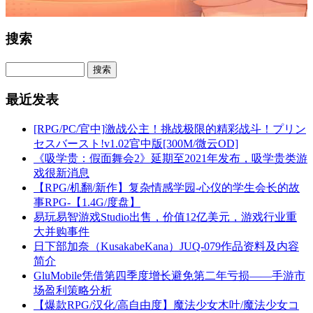
搜索
最近发表
[RPG/PC/官中]激战公主！挑战极限的精彩战斗！プリン
セスバースト!v1.02官中版[300M/微云OD]
《吸学贵：假面舞会2》延期至2021年发布，吸学贵类游
戏很新消息
【RPG/机翻/新作】复杂情感学园-心仪的学生会长的故
事RPG-【1.4G/度盘】
易玩易智游戏Studio出售，价值12亿美元，游戏行业重
大并购事件
日下部加奈（KusakabeKana）JUQ-079作品资料及内容
简介
GluMobile凭借第四季度增长避免第二年亏损——手游市
场盈利策略分析
【爆款RPG/汉化/高自由度】魔法少女木叶/魔法少女コ