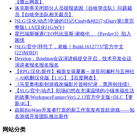
【微云网盘】
洛克斯蒂关闭部分人员据报道因《自啥突击队》问题裁
员【自啥突击队相关裁员】
[SLG/汉化/动态]辛迪的日记/Cindy&#8217;sDiary第1章完
整版1.1AI汉化[1G/WY]
星巴瑞斯驱逐CEO托比亚斯·谢格伦，《Payday3》陷入
困境
[SLG/官中]拜托了，老板！Build.16127737官方中文
[223M/BD]
Develop：Brighton会议演讲稿提交开启，技术开发会议
演讲者报名报名报名
【RPG/汉化/新作】褐啬女孩夏酱～波良间濑村与五神社
～AI机翻汉化版【1.1G】【百度网盘】
《马里奥电影创游戏改编影片首映纪录，票房创佳绩》
【SLG/官中/动态】职场幻想在充满温情的小镇幸福生活
的故事/WorkspaceFantasyVer1.2.13官方中文版+DLC【更
新/4G】
由前BioWare开发者打造的新工作室发布首款游戏——知
名游戏开发团队推出新作
网站分类