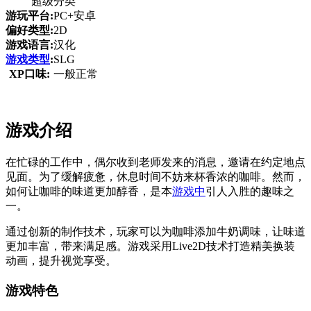
超级分类
游玩平台:
PC+安卓
偏好类型:
2D
游戏语言:
汉化
游戏类型
:
SLG
XP口味:
一般正常
游戏介绍
在忙碌的工作中，偶尔收到老师发来的消息，邀请在约定地点
见面。为了缓解疲惫，休息时间不妨来杯香浓的咖啡。然而，
如何让咖啡的味道更加醇香，是本
游戏中
引人入胜的趣味之
一。
通过创新的制作技术，玩家可以为咖啡添加牛奶调味，让味道
更加丰富，带来满足感。游戏采用Live2D技术打造精美换装
动画，提升视觉享受。
游戏特色