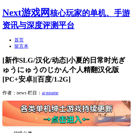
Next游戏网
核心玩家的单机、手游
资讯与深度评测平台
首页
留言本
[新作SLG/汉化/动态]小夏的日常时光ぎ
ゅうにゅうのじかん个人精翻汉化版
[PC+安卓][百度/1.2G]
作者：news
栏目：
acggame