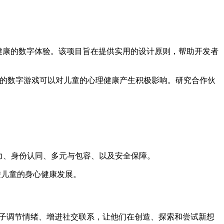
健康的数字体验。该项目旨在提供实用的设计原则，帮助开发者
设计的数字游戏可以对儿童的心理健康产生积极影响。研究合作伙
力、身份认同、多元与包容、以及安全保障。
促进儿童的身心健康发展。
孩子调节情绪、增进社交联系，让他们在创造、探索和尝试新想