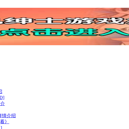
启
D]
简介
详情介绍
看》
]