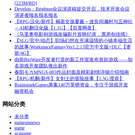
[223M/BD]
Develop：Brighton会议演讲稿提交开启，技术开发会议
演讲者报名报名报名
【RPG/汉化/新作】褐啬女孩夏酱～波良间濑村与五神社
～AI机翻汉化版【1.1G】【百度网盘】
《马里奥电影创游戏改编影片首映纪录，票房创佳绩》
【SLG/官中/动态】职场幻想在充满温情的小镇幸福生活
的故事/WorkspaceFantasyVer1.2.13官方中文版+DLC【更
新/4G】
由前BioWare开发者打造的新工作室发布首款游戏——知
名游戏开发团队推出新作
春阳モカMNGS-003作品封面及精彩剧情详细介绍指南
【RPG/机翻/新作】女剑士的冒险故事【1.5G/度盘】
BrainsparkGames筹集140万英镑资金，专注于游戏开发
融资机会
网站分类
未分类
gamesinnews
game
acggame