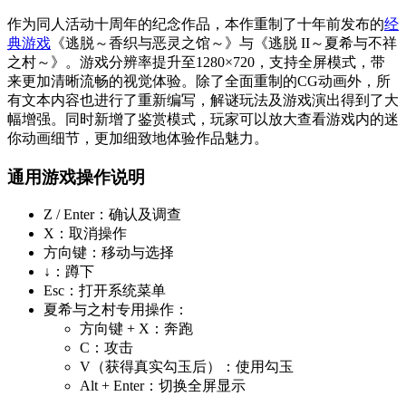
作为同人活动十周年的纪念作品，本作重制了十年前发布的
经
典游戏
《逃脱～香织与恶灵之馆～》与《逃脱 II～夏希与不祥
之村～》。游戏分辨率提升至1280×720，支持全屏模式，带
来更加清晰流畅的视觉体验。除了全面重制的CG动画外，所
有文本内容也进行了重新编写，解谜玩法及游戏演出得到了大
幅增强。同时新增了鉴赏模式，玩家可以放大查看游戏内的迷
你动画细节，更加细致地体验作品魅力。
通用游戏操作说明
Z / Enter：确认及调查
X：取消操作
方向键：移动与选择
↓：蹲下
Esc：打开系统菜单
夏希与之村专用操作：
方向键 + X：奔跑
C：攻击
V（获得真实勾玉后）：使用勾玉
Alt + Enter：切换全屏显示