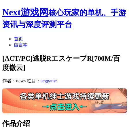
Next游戏网
核心玩家的单机、手游
资讯与深度评测平台
首页
留言本
[ACT/PC]逃脱RエスケープR[700M/百
度微云]
作者：news
栏目：
acggame
作品介绍