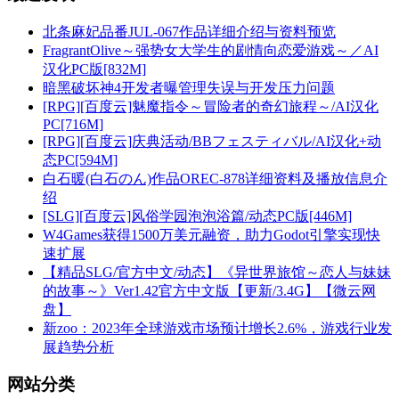
北条麻妃品番JUL-067作品详细介绍与资料预览
FragrantOlive～强势女大学生的剧情向恋爱游戏～／AI
汉化PC版[832M]
暗黑破坏神4开发者曝管理失误与开发压力问题
[RPG][百度云]魅魔指令～冒险者的奇幻旅程～/AI汉化
PC[716M]
[RPG][百度云]庆典活动/BBフェスティバル/AI汉化+动
态PC[594M]
白石暖(白石のん)作品OREC-878详细资料及播放信息介
绍
[SLG][百度云]风俗学园泡泡浴篇/动态PC版[446M]
W4Games获得1500万美元融资，助力Godot引擎实现快
速扩展
【精品SLG/官方中文/动态】《异世界旅馆～恋人与妹妹
的故事～》Ver1.42官方中文版【更新/3.4G】【微云网
盘】
新zoo：2023年全球游戏市场预计增长2.6%，游戏行业发
展趋势分析
网站分类