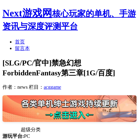
Next游戏网
核心玩家的单机、手游
资讯与深度评测平台
首页
留言本
[SLG/PC/官中]禁急幻想
ForbiddenFantasy第三章[1G/百度]
作者：news
栏目：
acggame
超级分类
游玩平台:
PC