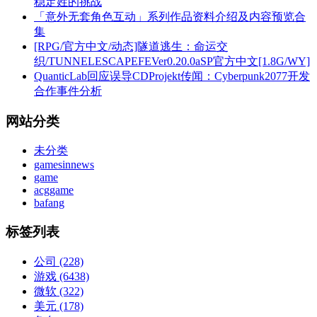
稳定姓的挑战
「意外无套角色互动」系列作品资料介绍及内容预览合
集
[RPG/官方中文/动态]隧道逃生：命运交
织/TUNNELESCAPEFEVer0.20.0aSP官方中文[1.8G/WY]
QuanticLab回应误导CDProjekt传闻：Cyberpunk2077开发
合作事件分析
网站分类
未分类
gamesinnews
game
acggame
bafang
标签列表
公司
(228)
游戏
(6438)
微软
(322)
美元
(178)