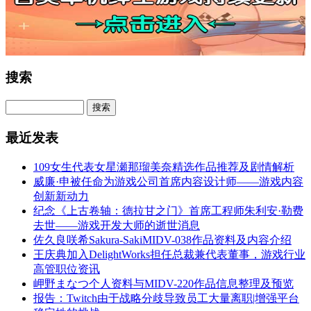
搜索
最近发表
109女生代表女星瀬那瑠美奈精选作品推荐及剧情解析
威廉·申被任命为游戏公司首席内容设计师——游戏内容
创新新动力
纪念《上古卷轴：德拉甘之门》首席工程师朱利安·勒费
去世——游戏开发大师的逝世消息
佐久良咲希Sakura-SakiMIDV-038作品资料及内容介绍
王庆典加入DelightWorks担任总裁兼代表董事，游戏行业
高管职位资讯
岬野まなつ个人资料与MIDV-220作品信息整理及预览
报告：Twitch由于战略分歧导致员工大量离职|增强平台