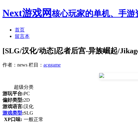
Next游戏网
核心玩家的单机、手游
首页
留言本
[SLG/汉化/动态]忍者后宫-异族崛起/JikageRi
作者：news
栏目：
acggame
超级分类
游玩平台:
PC
偏好类型:
2D
游戏语言:
汉化
游戏类型
:
SLG
XP口味:
一般正常