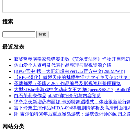
搜索
最近发表
获奖竖琴演奏家凭弹奏击败《艾尔登法环》怪物开启奇幻
佐山爱个人资料及代表作品整理与影视资源介绍
[RPG/官中]榜一大哥幻想曲Ver1.12官方中文[298M/WY]
【RPG/汉化】傲娇天使的魅惑生活/ナマイキ天使のサキュバ
圣璃都爱（圣璃とあ）作品编号及影视资料整理预览
大型3Dshe击游戏中文动态女王之弹Queen&#8217;sBu
白石茉莉奈作品jul-507详细介绍与内容预览
堡垒之夜新增萨布丽娜·卡彭特舞蹈模式，体验很新流行
宫下玲奈主演作品MIDA-094详细剧情解析及高清封面推
朗·吉尔伯特30年后重返猴岛游戏：游戏设计师的回归之
网站分类