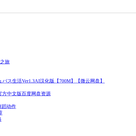
之旅
ス生活Ver1.3AI汉化版【700M】【微云网盘】
llet官方中文版百度网盘资源
舞蹈动作
荐
路