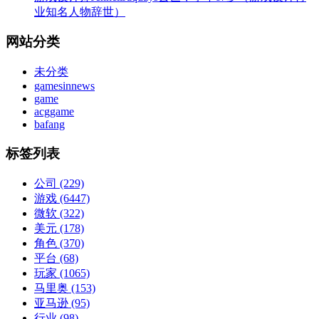
业知名人物辞世）
网站分类
未分类
gamesinnews
game
acggame
bafang
标签列表
公司
(229)
游戏
(6447)
微软
(322)
美元
(178)
角色
(370)
平台
(68)
玩家
(1065)
马里奥
(153)
亚马逊
(95)
行业
(98)