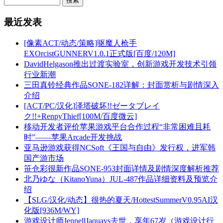
最近发表
[像素ACT/动态/策略]驱魔人枪手
EXOrcistGUNNERV1.0.1正式版[百度/120M]
DavidHelgason推出过渡实验室，创新游戏开发技术引领
行业新潮
三田真铃经典作品SONE-182详解：封面赏析与剧情深入
介绍
[ACT/PC/汉化]泽塔破坏!!ゼータブレイ
ク!!+RenpyThief[100M/百度微云]
移动开发者评价苹果游戏平台合作过程“非常困难且耗
时”——苹果Arcade开发挑战
亚马逊游戏获得NCSoft《王国与自由》发行权，进军韩
国产游市场
笹仓彩很新作品SONE-953封面详情及剧情深度解析推荐
北乃ゆな（KitanoYuna）JUL-487作品详细资料及预览介
绍
【SLG/汉化/动态】很热的夏天/HottestSummerV0.95AI汉
化版[936M/WY]
游戏设计师JennellJaquays去世，享年67岁（游戏设计行