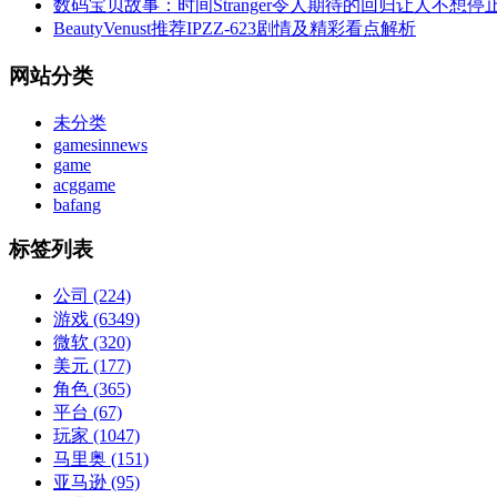
数码宝贝故事：时间Stranger令人期待的回归让人不想停
BeautyVenust推荐IPZZ-623剧情及精彩看点解析
网站分类
未分类
gamesinnews
game
acggame
bafang
标签列表
公司
(224)
游戏
(6349)
微软
(320)
美元
(177)
角色
(365)
平台
(67)
玩家
(1047)
马里奥
(151)
亚马逊
(95)