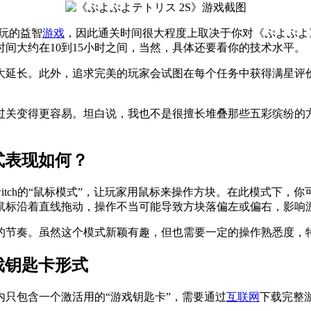
重玩的益智
游戏
，因此通关时间很大程度上取决于你对《ぷよぷよ
间大约在10到15小时之间，当然，具体还要看你的技术水平。
大延长。此外，追求完美的玩家会试图在每个任务中获得满星评
过关变得更容易。坦白说，我也不是很擅长堆叠那些五彩缤纷的
式表现如何？
Switch的“鼠标模式”，让玩家用鼠标来操作方块。在此模式下
鼠标沿着直线拖动，操作不当可能导致方块落偏左或偏右，影响
的节奏。虽然这个模式新颖有趣，但也需要一定的操作熟悉度，
戏钥匙卡形式
只包含一个激活用的“游戏钥匙卡”，需要通过
互联网
下载完整