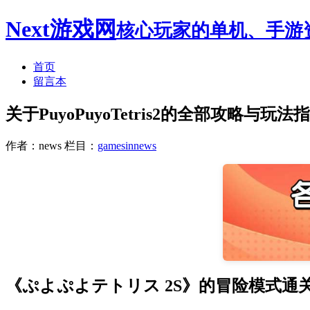
Next游戏网
核心玩家的单机、手游
首页
留言本
关于PuyoPuyoTetris2的全部攻略与玩法指
作者：news
栏目：
gamesinnews
《ぷよぷよテトリス 2S》的冒险模式通