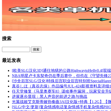
搜索
最近发表
[欧美SLG汉化3D]通往地狱的公路HighwaytoHellv0.4[双端3
NBA明星卢卡东契奇仍在季后赛中，但也在《守望先锋2
[沙盒后宫SLG/汉化]特殊后宫职业后宫特别班SpecialHaremCla
真谷しほ（真谷志保）作品编号JUL-424影视资料及详细
任天堂修复《马里奥赛车8》谋啥事件漏洞，玩家安全升
进展逐步显现：黑人声音的前进之路与挑战
光翼战姬艾克斯蒂娅协奏曲3AI汉化版+特典【1.2G】【
[SLG/中文/更新]复杂情感电话复杂情感手机复杂情感PHONEV