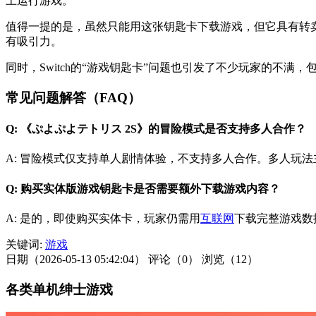
上运行游戏。
值得一提的是，虽然只能用这张钥匙卡下载游戏，但它具有转
有吸引力。
同时，Switch的“游戏钥匙卡”问题也引发了不少玩家的不满，包
常见问题解答（FAQ）
Q: 《ぷよぷよテトリス 2S》的冒险模式是否支持多人合作？
A: 冒险模式仅支持单人剧情体验，不支持多人合作。多人玩
Q: 购买实体版游戏钥匙卡是否需要额外下载游戏内容？
A: 是的，即使购买实体卡，玩家仍需用
互联网
下载完整游戏数
关键词:
游戏
日期（2026-05-13 05:42:04）
评论（0）
浏览（12）
各类单机绅士游戏