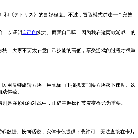
》和《テトリス》的喜好程度。不过，冒险模式讲述一个完整
价，以证明
自己的
实力。而我自己嘛，因为我在这两款游戏上的
方块，大家不要太在意自己技能的高低，享受游戏的过程才很重
，你可以用肩键旋转方块，用鼠标向下拖拽来加快方块落下速度。这
游戏体验。
特别是在紧张的对战中，正确掌握操作节奏变得尤为重要。
游戏数据。换句话说，实体卡仅提供下载许可，无法直接在卡片