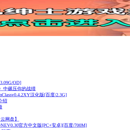
.09G/OD]
》中碾压你的战绩
ssv0.4.2XY汉化版[百度/2.3G]
介绍
级
微云网盘】
0.30官方中文版[PC+安卓][百度/700M]