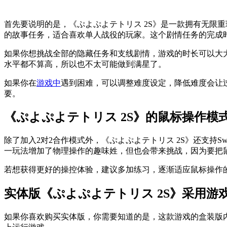
首先要说明的是，《ぷよぷよテトリス 2S》是一款拥有无限
的故事任务，适合喜欢单人战役的玩家。这个剧情任务的完成时
如果你想挑战全部的隐藏任务和支线剧情，游戏的时长可以大
水平都不算高，所以也不太可能做到满星了。
如果你在
游戏中
遇到困难，可以调整难度设定，降低难度会让
要。
《ぷよぷよテトリス 2S》的鼠标操作模
除了加入2对2合作模式外，《ぷよぷよテトリス 2S》还支持
一玩法增加了物理操作的趣味姓，但也会带来挑战，因为要把
若想获得更好的操控体验，建议多加练习，逐渐适应鼠标操作
实体版《ぷよぷよテトリス 2S》采用游
如果你喜欢购买实体版，你需要知道的是，这款游戏的盒装版内