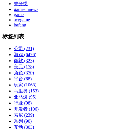
未分类
gamesinnews
game
acggame
bafang
标签列表
公司
(231)
游戏
(6476)
微软
(323)
美元
(178)
角色
(370)
平台
(68)
玩家
(1068)
马里奥
(153)
亚马逊
(95)
行业
(98)
开发者
(106)
索尼
(239)
系列
(90)
互动
(303)