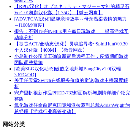
很新消息
【RPG/汉化】オプスキュリテ・マジー～女神的精灵石
Ver1.01机翻汉化版【1.35G】【微云网盘】
[ADV/PC/AI汉化]温馨亲情故事～母亲温柔表情的魅力
～[100M/百度]
报告：不到1%的Netflix用户每日玩游戏——提高游戏互
动率分析
【捉贵ACT/全动态/汉化】灵魂追寻者~SpiritHuntV.0.30
个人汉化版【400M】【微云网盘】
小岛制作公司员工确诊新冠后远程工作，疫情期间游戏
团队调整措施
[欧美SLG汉化动态]破败之地邦城BangCityv1.0[双端
3.67G/OD]
关于任天堂Switch在线服务价值的辩论|游戏主播深度解
析
宍户里帆很新作品PRED-732封面解析与剧情详细介绍完
整版
氧化游戏任命前尼克国际和派拉蒙副总裁AdrianWright为
总经理【游戏行业高管变动】
网站分类