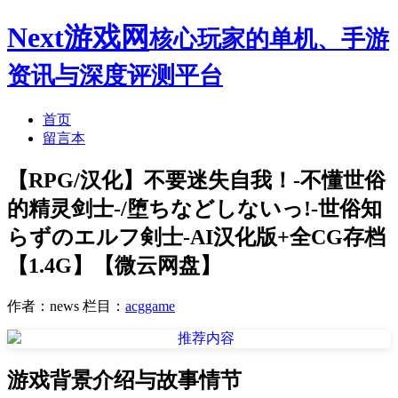
Next游戏网
核心玩家的单机、手游
资讯与深度评测平台
首页
留言本
【RPG/汉化】不要迷失自我！-不懂世俗
的精灵剑士-/堕ちなどしないっ!-世俗知
らずのエルフ剣士-AI汉化版+全CG存档
【1.4G】【微云网盘】
作者：news
栏目：
acggame
游戏背景介绍与故事情节