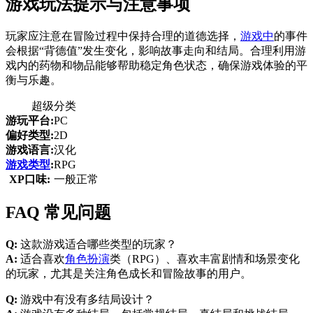
游戏玩法提示与注意事项
玩家应注意在冒险过程中保持合理的道德选择，
游戏中
的事件
会根据“背德值”发生变化，影响故事走向和结局。合理利用游
戏内的药物和物品能够帮助稳定角色状态，确保游戏体验的平
衡与乐趣。
超级分类
游玩平台:
PC
偏好类型:
2D
游戏语言:
汉化
游戏类型
:
RPG
XP口味:
一般正常
FAQ 常见问题
Q:
这款游戏适合哪些类型的玩家？
A:
适合喜欢
角色扮演
类（RPG）、喜欢丰富剧情和场景变化
的玩家，尤其是关注角色成长和冒险故事的用户。
Q:
游戏中有没有多结局设计？