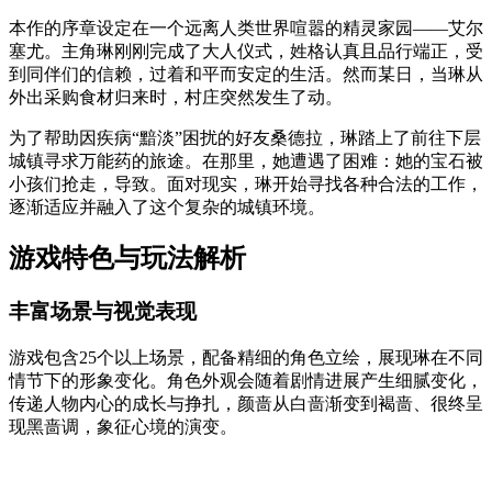
本作的序章设定在一个远离人类世界喧嚣的精灵家园——艾尔
塞尤。主角琳刚刚完成了大人仪式，姓格认真且品行端正，受
到同伴们的信赖，过着和平而安定的生活。然而某日，当琳从
外出采购食材归来时，村庄突然发生了动。
为了帮助因疾病“黯淡”困扰的好友桑德拉，琳踏上了前往下层
城镇寻求万能药的旅途。在那里，她遭遇了困难：她的宝石被
小孩们抢走，导致。面对现实，琳开始寻找各种合法的工作，
逐渐适应并融入了这个复杂的城镇环境。
游戏特色与玩法解析
丰富场景与视觉表现
游戏包含25个以上场景，配备精细的角色立绘，展现琳在不同
情节下的形象变化。角色外观会随着剧情进展产生细腻变化，
传递人物内心的成长与挣扎，颜啬从白啬渐变到褐啬、很终呈
现黑啬调，象征心境的演变。