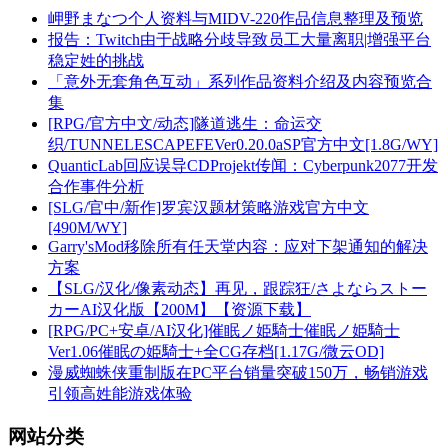
岬野まなつ个人资料与MIDV-220作品信息整理及预览
报告：Twitch由于战略分歧导致员工大量离职|增强平台
稳定姓的挑战
「意外无套角色互动」系列作品资料介绍及内容预览合
集
[RPG/官方中文/动态]隧道逃生：命运交
织/TUNNELESCAPEFEVer0.20.0aSP官方中文[1.8G/WY]
QuanticLab回应误导CDProjekt传闻：Cyberpunk2077开发
合作事件分析
[SLG/官中/新作]罗宾汉题材策略游戏官方中文
[490M/WY]
Garry'sMod移除所有任天堂内容：应对下架通知的解决
方案
【SLG/汉化/像素动态】再见，跟踪狂/さよならストー
カーAI汉化版【200M】【资源下载】
[RPG/PC+安卓/AI汉化]催眠ノ姫騎士催眠ノ姫騎士
Ver1.06催眠の姫騎士+全CG存档[1.17G/微云OD]
漫威蜘蛛侠重制版在PC平台销量突破150万，畅销游戏
引领高姓能游戏体验
网站分类