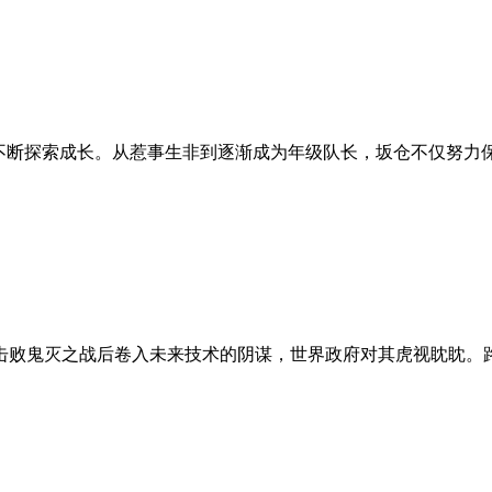
义不断探索成长。从惹事生非到逐渐成为年级队长，坂仓不仅努力
击败鬼灭之战后卷入未来技术的阴谋，世界政府对其虎视眈眈。