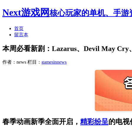
Next游戏网
核心玩家的单机、手游
首页
留言本
本周必看新剧：Lazarus、Devil May Cry、O
作者：news
栏目：
gamesinnews
春季动画新季全面开启，
精彩纷呈
的电视