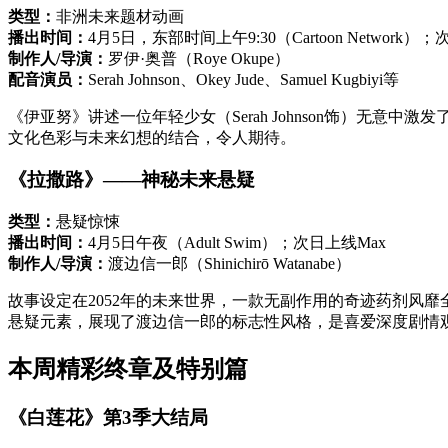
类型：
非洲未来题材动画
播出时间：
4月5日，东部时间上午9:30（Cartoon Network）
制作人/导演：
罗伊·奥普（Roye Okupe）
配音演员：
Serah Johnson、Okey Jude、Samuel Kugbiyi等
《伊亚努》讲述一位年轻少女（Serah Johnson饰）
文化色彩与未来幻想的结合，令人期待。
《拉撒路》——神秘未来悬疑
类型：
悬疑惊悚
播出时间：
4月5日午夜（Adult Swim）；次日上线Max
制作人/导演：
渡边信一郎（Shinichirō Watanabe）
故事设定在2052年的未来世界，一款无副作用的奇迹药剂风
悬疑元素，展现了渡边信一郎的标志性风格，是喜爱深度剧情
本周精彩终章及特别篇
《白莲花》第3季大结局