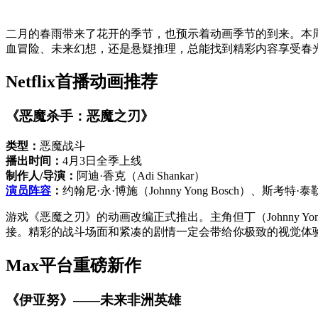
二月的春雨带来了花开的季节，也预示着动画季节的到来。本周有大量新动
血冒险、未来幻想，还是悬疑推理，总能找到精彩内容享受春
Netflix首播动画推荐
《恶魔杀手：恶魔之刃》
类型：
恶魔战斗
播出时间：
4月3日全季上线
制作人/导演：
阿迪·香克（Adi Shankar）
演员阵容
：
约翰尼·永·博施（Johnny Yong Bosch）、斯考特·泰勒
游戏《恶魔之刃》的动画改编正式推出。主角但丁（Johnny 
接。精彩的战斗场面和紧凑的剧情一定会带给你极致的视觉体
Max平台重磅新作
《伊亚努》——未来非洲英雄