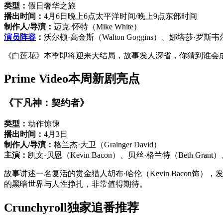
类型：
假日奢华之旅
播出时间：
4月6日晚上6点太平洋时间/晚上9点东部时间
制作人/导演：
迈克·怀特（Mike White）
演员阵容
：
沃尔顿·高金斯（Walton Goggins）、娜塔莎·罗斯韦尔（Na
《白莲花》本季即将迎来大结局，故事发人深省，你猜到谁会
Prime Video本周新剧亮点
《下凡神：契约者》
类型：
动作惊悚
播出时间：
4月3日
制作人/导演：
格兰杰·大卫（Grainger David）
主演：
凯文·贝恩（Kevin Bacon）、贝丝·格兰特（Beth Grant）、
故事讲述一名复活的赏金猎人胡布·哈伦（Kevin Baco
的黑暗世界与人性挣扎，非常值得期待。
Crunchyroll独家追番推荐