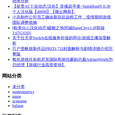
动率分析
【捉贵ACT/全动态/汉化】灵魂追寻者~SpiritHuntV.0.30
个人汉化版【400M】【微云网盘】
小岛制作公司员工确诊新冠后远程工作，疫情期间游戏
团队调整措施
[欧美SLG汉化动态]破败之地邦城BangCityv1.0[双端
3.67G/OD]
关于任天堂Switch在线服务价值的辩论|游戏主播深度解
析
宍户里帆很新作品PRED-732封面解析与剧情详细介绍完
整版
氧化游戏任命前尼克国际和派拉蒙副总裁AdrianWright为
总经理【游戏行业高管变动】
网站分类
未分类
gamesinnews
game
acggame
bafang