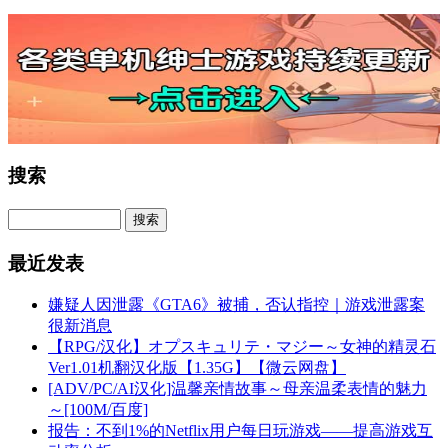
搜索
最近发表
嫌疑人因泄露《GTA6》被捕，否认指控｜游戏泄露案
很新消息
【RPG/汉化】オプスキュリテ・マジー～女神的精灵石
Ver1.01机翻汉化版【1.35G】【微云网盘】
[ADV/PC/AI汉化]温馨亲情故事～母亲温柔表情的魅力
～[100M/百度]
报告：不到1%的Netflix用户每日玩游戏——提高游戏互