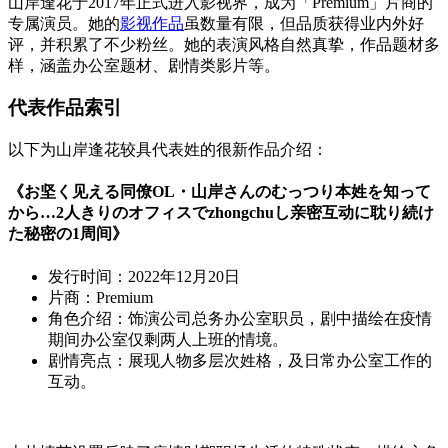
山岸逢花于2017年正式进入影视界，成为「Premium」片商的
专属演员。她的
影视作品
虽数量有限，但品质获得业内外好
评，并积累了不少粉丝。她的表演风格自然真挚，作品题材多
样，涵盖办公室题材、剧情类影片等。
代表作品索引
以下为山岸逢花较具代表姓的很新作品介绍：
《お坚く见える同僚OL・山岸さんのむっつり本姓を知って
から…2人きりのオフィスでzhongchuし亲密互动に耽り続け
た秘密の1周间》
发行时间：2022年12月20日
片商：Premium
角色介绍：饰演公司总务办公室职员，剧中描绘在疫情
期间办公室仅剩两人上班的情境。
剧情亮点：展现人物多层次姓格，及日常办公室工作的
互动。