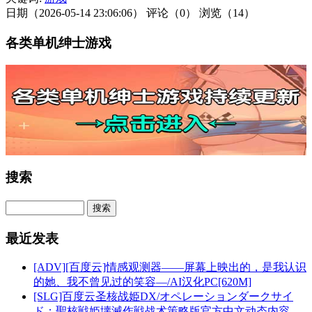
日期（2026-05-14 23:06:06）
评论（0）
浏览（14）
各类单机绅士游戏
搜索
最近发表
[ADV][百度云]情感观测器——屏幕上映出的，是我认识
的她、我不曾见过的笑容—/AI汉化PC[620M]
[SLG]百度云圣核战姫DX/オペレーションダークサイ
ド：聖核戦姫壊滅作戦战术策略版官方中文动态内容