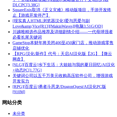
DLCPC[3.38G]
SquareEnix取消《正义灾难》移动版项目，手游开发终
止【游戏开发停产】
[现实真人HTML浏览器汉化]爱与恶爱与副
Love&amp;Vice[R13][MakinWaves][电脑3.51G/OD]
川越唯精选作品推荐及详细剧情介绍——一代母球强者
必看长尾关键词
GameStop本财年将关闭400至450家门店，推动游戏零售
店铺优化
【RPG/汉化/新作】代号：天启AI汉化版【2G】【微云
网盘】
[SLG][百度云]乡下生活：大姐姐与我的夏日回忆/AI汉化
+动态PC[1.77G]
关键词公司以五千万美元收购高压软件公司，增强游戏
开发实力
[RPG][百度云]勇者斗恶龙/DragonQuest/AI汉化PC版
[910M]
网站分类
未分类