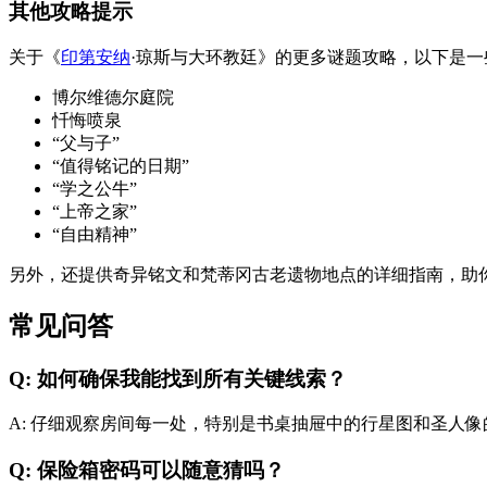
其他攻略提示
关于《
印第安纳
·琼斯与大环教廷》的更多谜题攻略，以下是
博尔维德尔庭院
忏悔喷泉
“父与子”
“值得铭记的日期”
“学之公牛”
“上帝之家”
“自由精神”
另外，还提供奇异铭文和梵蒂冈古老遗物地点的详细指南，助
常见问答
Q: 如何确保我能找到所有关键线索？
A: 仔细观察房间每一处，特别是书桌抽屉中的行星图和圣人像的旋
Q: 保险箱密码可以随意猜吗？