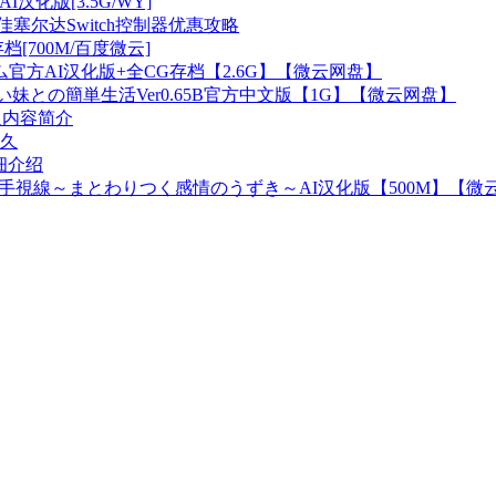
4AI汉化版[3.5G/WY]
塞尔达Switch控制器优惠攻略
cg存档[700M/百度微云]
官方AI汉化版+全CG存档【2.6G】【微云网盘】
妹との簡単生活Ver0.65B官方中文版【1G】【微云网盘】
及内容简介
久
详细介绍
触手視線～まとわりつく感情のうずき～AI汉化版【500M】【微