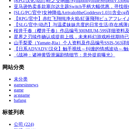
[RPG/汉化/动态]蛇之交响曲/SymphonyoftheSerpentV3306
亚马逊热卖多款塞尔达主题Switch手柄大幅优惠，寻找很佳
[SLG/PC/官中]女神降临ArrivaloftheGoddessv1.031含全
【RPG/官中】赤红飞翔纯净火焰/紅蓮飛翔ピュアフレイム
【SLG/官中/动态】与温柔妹妹共度的日常生活/存在感薄い
桜井千春（樱井千春）作品编号300MIUM-599详细资料
星界之刃续作确认或提前上线，未来科幻游戏粉丝期待已
山手梨爱（Yamate-Ria）个人资料及作品编号SSIS-563
【日系ADVADV/汉化】触手视线～纠缠的情感波动～/
《战神：诸神黄昏泄漏剧情细节：意外提前曝光》
网站分类
未分类
gamesinnews
game
acggame
bafang
标签列表
公司
(224)