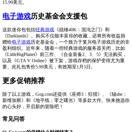
15.99美元。
电子游戏
历史基金会支援包
这款迷你包包括
经典游戏
《战锤40K：混沌之门》和
《Darklands》。购买不仅能丰富你的收藏，还将所有收益捐
赠给
电子游戏
历史基金会，一个致力于复兴电子游戏历史的非
盈利组织。近年来，随着一些经典游戏的服务器关闭，比如
《LittleBigPlanet》前三作、《合金装备2、3、5》无法购买，
以及《GTA V Online》被下架，游戏存档的保护变得尤为重
要。此礼包售价5.99美元，有效期至1月5日。
更多促销推荐
除了以上游戏，Gog.com还提供《巫师3：狂猎》、《辐she：
新维加斯》和《地平线：零之曙光》等多款大作。快来挑选你
的心头好，开启新的冒险吧！
常见问答