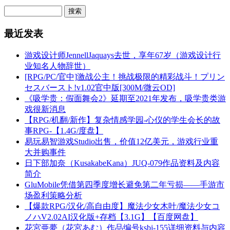
最近发表
游戏设计师JennellJaquays去世，享年67岁（游戏设计行
业知名人物辞世）
[RPG/PC/官中]激战公主！挑战极限的精彩战斗！プリン
セスバースト!v1.02官中版[300M/微云OD]
《吸学贵：假面舞会2》延期至2021年发布，吸学贵类游
戏很新消息
【RPG/机翻/新作】复杂情感学园-心仪的学生会长的故
事RPG-【1.4G/度盘】
易玩易智游戏Studio出售，价值12亿美元，游戏行业重
大并购事件
日下部加奈（KusakabeKana）JUQ-079作品资料及内容
简介
GluMobile凭借第四季度增长避免第二年亏损——手游市
场盈利策略分析
【爆款RPG/汉化/高自由度】魔法少女木叶/魔法少女コ
ノハV2.02AI汉化版+存档【3.1G】【百度网盘】
花宮亜夢（花宮あむ）作品编号ksbj-155详细资料与内容