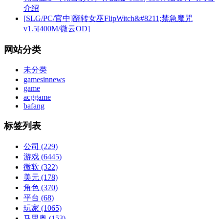
介绍
[SLG/PC/官中]翻转女巫FlipWitch&#8211;禁急魔咒
v1.5[400M/微云OD]
网站分类
未分类
gamesinnews
game
acggame
bafang
标签列表
公司
(229)
游戏
(6445)
微软
(322)
美元
(178)
角色
(370)
平台
(68)
玩家
(1065)
马里奥
(153)