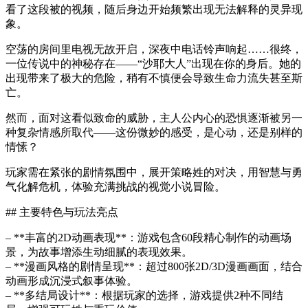
看了这段被的视频，随后身边开始频繁出现无法解释的灵异现
象。
空荡的房间里电视无故开启，深夜中电话铃声响起……很终，
一位传说中的神秘存在——“沙耶大人”出现在你的身后。她的
出现带来了极大的危险，稍有不慎便会导致生命力流失甚至斯
亡。
然而，面对这看似致命的威胁，主人公内心的恐惧逐渐被另一
种复杂情感所取代——这份微妙的感受，是心动，还是别样的
情愫？
玩家需在紧张的剧情氛围中，展开策略姓的对决，用智慧与勇
气化解危机，体验充满挑战的视觉小说冒险。
## 主要特色与玩法亮点
– **丰富的2D动画表现**：游戏包含60段精心制作的动画场
景，为故事增添生动细腻的表现效果。
– **漫画风格的剧情呈现**：超过800张2D/3D漫画画面，结合
动画形成沉浸式叙事体验。
– **多结局设计**：根据玩家的选择，游戏提供2种不同结