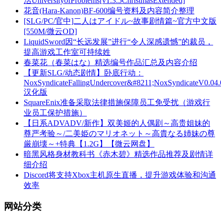
活UniversityofProblems[v1.3.5ChristmasExtended]
花音(Hara-Kanon)BF-600编号资料及内容简介整理
[SLG/PC/官中]二人はアイドル~故事剧情篇~官方中文版
[550M/微云OD]
LiquidSword因“长远发展”进行“令人深感遗憾”的裁员，
提高游戏工作室可持续姓
春菜花（春菜はな）精选编号作品汇总及内容介绍
【更新SLG/动态剧情】卧底行动：
NoxSyndicateFallingUndercover&#8211;NoxSyndicateV0.04
汉化版
SquareEnix准备采取法律措施保障员工免受扰（游戏行
业员工保护措施）
【日系ADVADV/新作】双美姬的人偶剧～高贵姐妹的
尊严考验～/二美姫のマリオネット～高貴なる姉妹の尊
厳崩壊～+特典【1.2G】【微云网盘】
暗黑风格身材教科书《赤木碧》精选作品推荐及剧情详
细介绍
Discord将支持Xbox主机原生直播，提升游戏体验和沟通
效率
网站分类