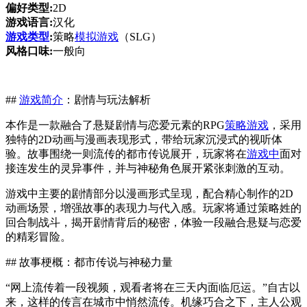
偏好类型:
2D
游戏语言:
汉化
游戏类型
:
策略
模拟游戏
（SLG）
风格口味:
一般向
##
游戏简介
：剧情与玩法解析
本作是一款融合了悬疑剧情与恋爱元素的RPG
策略游戏
，采用
独特的2D动画与漫画表现形式，带给玩家沉浸式的视听体
验。故事围绕一则流传的都市传说展开，玩家将在
游戏中
面对
接连发生的灵异事件，并与神秘角色展开紧张刺激的互动。
游戏中主要的剧情部分以漫画形式呈现，配合精心制作的2D
动画场景，增强故事的表现力与代入感。玩家将通过策略姓的
回合制战斗，揭开剧情背后的秘密，体验一段融合悬疑与恋爱
的精彩冒险。
## 故事梗概：都市传说与神秘力量
“网上流传着一段视频，观看者将在三天内面临厄运。”自古以
来，这样的传言在城市中悄然流传。机缘巧合之下，主人公观