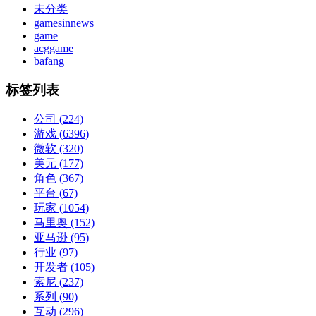
未分类
gamesinnews
game
acggame
bafang
标签列表
公司
(224)
游戏
(6396)
微软
(320)
美元
(177)
角色
(367)
平台
(67)
玩家
(1054)
马里奥
(152)
亚马逊
(95)
行业
(97)
开发者
(105)
索尼
(237)
系列
(90)
互动
(296)