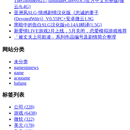
TheGhost&#8217;sIntimateCurev0.8.5官方中文完整版[微
云/6.4G]
亚洲风SLG·情感剧情汉化版《忠诚的妻子
(DevotedWife)》V0.55PC+安卓微云1.9G
黑暗中的告白SLG汉化版v0.14AI精译[1.5G]
新爱情LIVE游戏2月上线，5月关闭，恋爱模拟游戏推荐
「被丈夫上司欺凌」系列作品编号及剧情简介整理
网站分类
未分类
gamesinnews
game
acggame
bafang
标签列表
公司
(228)
游戏
(6438)
微软
(322)
美元
(178)