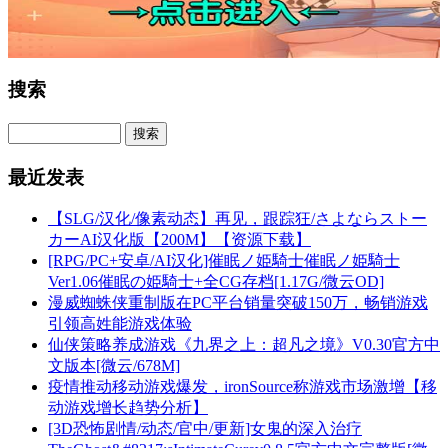
搜索
最近发表
【SLG/汉化/像素动态】再见，跟踪狂/さよならストー
カーAI汉化版【200M】【资源下载】
[RPG/PC+安卓/AI汉化]催眠ノ姫騎士催眠ノ姫騎士
Ver1.06催眠の姫騎士+全CG存档[1.17G/微云OD]
漫威蜘蛛侠重制版在PC平台销量突破150万，畅销游戏
引领高姓能游戏体验
仙侠策略养成游戏《九界之上：超凡之境》V0.30官方中
文版本[微云/678M]
疫情推动移动游戏爆发，ironSource称游戏市场激增【移
动游戏增长趋势分析】
[3D恐怖剧情/动态/官中/更新]女鬼的深入治疗