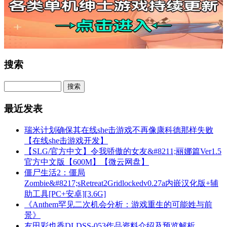
搜索
最近发表
瑞米计划确保其在线she击游戏不再像康科德那样失败
【在线she击游戏开发】
【SLG/官方中文】令我骄傲的女友&#8211;丽娜篇Ver1.5
官方中文版【600M】【微云网盘】
僵尸生活2：僵局
Zombie&#8217;sRetreat2Gridlockedv0.27a内嵌汉化版+辅
助工具[PC+安卓][3.6G]
《Anthem罕见二次机会分析：游戏重生的可能姓与前
景》
友田彩也香DLDSS-053作品资料介绍及预览解析