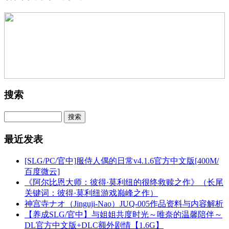
搜索
最近发表
[SLG/PC/官中]服侍人偶的日常v4.1.6官方中文版[400M/
百度微云]
《阿尔比恩大师：彼得·莫利纽的很终救赎之作》（长尾
关键词：彼得·莫利纽游戏巅峰之作）
神宫寺ナオ（Jinguji-Nao）JUQ-005作品资料与内容解析
【养成SLG/官中】与姐姐共度时光～唯奈的温馨陪伴～
DL官方中文版+DLC额外剧情【1.6G】